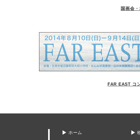
国画会・
FAR EAST 
ホーム