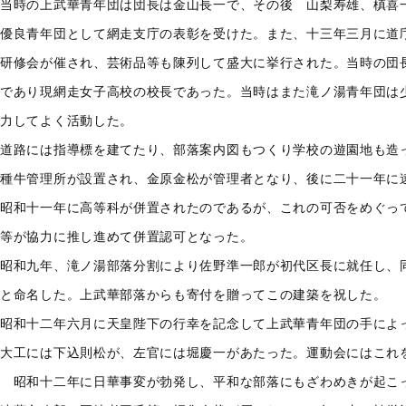
当時の上武華青年団は団長は金山長一で、その後 山梨寿雄、槙喜
優良青年団として網走支庁の表彰を受けた。また、十三年三月に道
研修会が催され、芸術品等も陳列して盛大に挙行された。当時の団
であり現網走女子高校の校長であった。当時はまた滝ノ湯青年団は
力してよく活動した。
道路には指導標を建てたり、部落案内図もつくり学校の遊園地も造
種牛管理所が設置され、金原金松が管理者となり、後に二十一年に
昭和十一年に高等科が併置されたのであるが、これの可否をめぐっ
等が協力に推し進めて併置認可となった。
昭和九年、滝ノ湯部落分割により佐野準一郎が初代区長に就任し、
と命名した。上武華部落からも寄付を贈ってこの建築を祝した。
昭和十二年六月に天皇陛下の行幸を記念して上武華青年団の手によ
大工には下込則松が、左官には堀慶一があたった。運動会にはこれ
昭和十二年に日華事変が勃発し、平和な部落にもざわめきが起こ