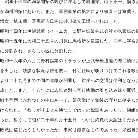
昭和十四年の満蒙開拓の叫びに呼応して岩瀬栄、山下正一、箭原
が満州開拓に赴いた。また、軍需産業の拡大により槙喜一は室蘭へ
増次、槙末蔵、野尻新吉氏等は砂川硫安工場へと転出した。
昭和十四年に伊頓武華（イトムカ）に野村鉱業株式会社が水銀鉱の
昭和十五年に大和二十五号の川原に馬検所を建設した。同年に字名
に分割され、さらに小区に分割した。
昭和十六年の六月に野村鉱業のトラックが上武華橋通過の際に橋げ
を出した。凄惨な状況は眼を覆い、付近住民が駆けつけてこれを救
より二十九号までの間の道路が開通し、対岸への交通は便利となっ
成した。また、十八年には志気連別へ官行軌動の引き込み線が開通
戦争苛烈（かれつ）の中にあって、部落挙げて銃後の守りに挺身し
けられた。「欲しがりません勝つまでは」の標語もあったし、隣組
った。暫くして昭和二十年八月十五日、ついに終戦の大詔はくださ
敗戦は信じたくもなかったが、事実は厳粛なものであった。呆然自