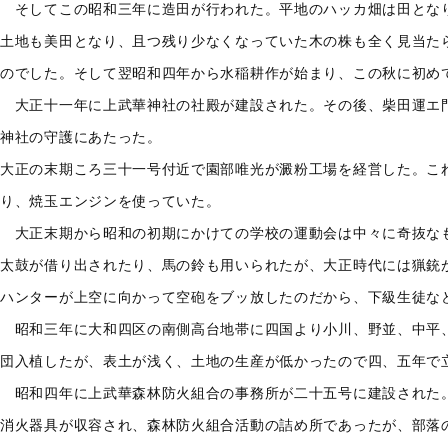
そしてこの昭和三年に造田が行われた。平地のハッカ畑は田とな
土地も美田となり、且つ残り少なくなっていた木の株も全く見当た
のでした。そして翌昭和四年から水稲耕作が始まり、この秋に初め
大正十一年に上武華神社の社殿が建設された。その後、柴田運エ
神社の守護にあたった。
大正の末期ころ三十一号付近で園部唯光が澱粉工場を経営した。こ
り、焼玉エンジンを使っていた。
大正末期から昭和の初期にかけての学校の運動会は中々に奇抜な
太鼓が借り出されたり、馬の鈴も用いられたが、大正時代には猟銃
ハンターが上空に向かって空砲をブッ放したのだから、下級生徒な
昭和三年に大和四区の南側高台地帯に四国より小川、野並、中平
団入植したが、表土が浅く、土地の生産が低かったので四、五年で
昭和四年に上武華森林防火組合の事務所が二十五号に建設された
消火器具が収容され、森林防火組合活動の詰め所であったが、部落