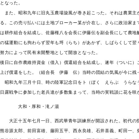
となった。
また、昭和九年に旧丸玉農場旋風が巻き起こった。それは農業主
る。この売り払いには土地ブローカー某が介在し、さらに政治家ま
は耕作組合を結成し、佐藤権八を会長に伊藤伝を副会長にして農地
の猛運動にも拘わらず翌年も埒（らち）があかず、しばらくして翌
努力によって民有未開墾地として開放となった。
後日に自作農維持資金（借入）償還組合を結成し、遂年（ついに）
上げ償還をした。（組合長 伊藤 伝）当時の団結の気風が今に残
昭和九年三月十日、時の陸軍記念日をト（ぼく えらぶ うらな
日露戦争に参加した老兵達が多数集まって、当時の実戦談に花を咲
大和・厚和・滝ノ湯
大正十五年七月一日、西武華青年訓練所が開設された。初代の
熊谷源太郎、前田富雄、藤田五平、西永良雄、石井喜義、町田一、