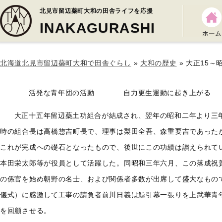
北見市留辺蘂町大和の田舎ライフを応援
INAKAGURASHI
北海道北見市留辺蘂町大和で田舎ぐらし
»
大和の歴史
» 大正15～
活発な青年団の活動 自力更生運動に起き上がる
大正十五年留辺蘂土功組合が結成され、翌年の昭和二年より三
時の組合長は高橋惣吉町長で、理事は梨田全吾、森重要吉であった
これが完成への礎石となったもので、後世にこの功績は讃えられて
本田栄太郎等が役員として活躍した。同昭和三年六月、この落成祝
の係官を始め朝野の名士、および関係者多数が出席して盛大なもの
儀式）に感激して工事の請負者前川日義は鯨引幕一張りを上武華青
を回顧させる。