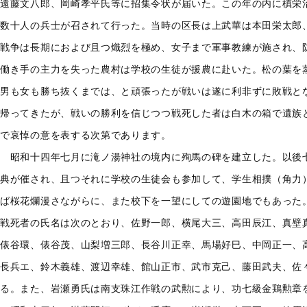
遠藤文八郎、岡崎孝平氏等に招集令状が届いた。この年の内に槙栄
数十人の兵士が召されて行った。当時の区長は上武華は本田栄太郎
戦争は長期におよび且つ熾烈を極め、女子まで軍事教練が施され、
働き手の主力を失った農村は学校の生徒が援農に赴いた。松の葉を
男も女も勝ち抜くまでは、と頑張ったが戦いは遂に利非ずに敗戦と
帰ってきたが、戦いの勝利を信じつつ戦死した者は白木の箱で遺族
で哀悼の意を表する次第であります。
昭和十四年七月に滝ノ湯神社の境内に殉馬の碑を建立した。以後
典が催され、且つそれに学校の生徒会も参加して、学生相撲（角力
ば桜花爛漫さながらに、また校下を一望にしての遊園地でもあった
戦死者の氏名は次のとおり、佐野一郎、横尾大三、高田辰江、真壁
俵谷環、俵谷茂、山梨増三郎、長谷川正幸、馬場好巳、中岡正一、
長兵エ、鈴木義雄、渡辺幸雄、館山正市、武市克己、藤田武夫、佐
る。また、岩瀬勇氏は南支珠江作戦の武勲により、功七級金鶏勲章