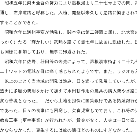
昭和五年に梨田全吾の努力により温根湯より二十七号までの間、
通し、左岸道路と呼称した。入植、開墾以来久しく悪路に悩まされ
することができた。
昭和六年に満州事変が勃発し、関本浩は第二師団に属し、北大宮
っかく）たる（輝かしい）武勲を建てて翌七年に故国に凱旋した。
も同様に参加しており、無事に帰還された。
昭和六年に佐野、荘田等の奔走によって、温根湯市街より二十九
二十ワットの電球が目に痛く感じられたようです。また、ラジオも
以上のごとく当地域の開発は進み、日を追って発展していったが
造田に多額の費用をかけて加えて水田耕作用の農具の購入費や水路
変な苦境となった。 だから土地を担保に国策銀行である拓殖銀行
であった。日々の食事にも困窮し、欠食児童もでており、これ等の
教農工事（更生事業）が行われたが、賃金が安く、人夫は一日で四
かならなかった。更生するには蚊の涙ほどのものにすぎなかった。