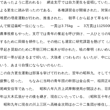
であったように思われる） 網走支庁では自力更生を提唱していた
よる更生に踏み切ったのである。 各種講習会が開催された。対策
堆肥の増産運動が行われ、推進された。 朝早くから起きて草を刈
んで留辺蘂町一位になった。 一貫は3.75kg → 3万貫は112500kg
農事視察もやった。支庁では青年の奮起を呼び掛け、一人ひとりの
するために田畑を耕作した。その他にも適宜に研究課題を懸げて（
早起き奨励のために早朝三時に板木が叩かれた。暁の黎明（れいめ
付近一帯が起きるまで叩いた。大強者（つわもの）もいたが、中に
いう、あまり自慢にならないのもいた。
この自力更生運動は部落を挙げて行われた。翌年の昭和九、そして
疲弊し切った。 ちなみに当時の青年団の幹部は金山長一、稲田正
尾崎安信等であった。 昭和八年六月上武華郵便局が開設され、荘
年は大木広規がその後を継ぎ、現在にいたっている。（昭和五十年
昭和九年に現在の川上三区へ高橋金次郎ほか二十二集団が移住し