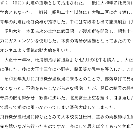
ずく 特に）剣道の道場として活用された。 後に大和季節託児所
学舎ともなった。 戦後（昭和二十年以降に）大和二区に売り渡し
青年の剣道は松谷粂雄が指導した。中には有段者も出て志風刷新（
昭和六年 本田吉次の土地に武田昭一が製米所を開業し、昭和十
力にガスエンジンを使用した。木炭の需給が困難となってきたので
オンネユより電気の動力線を引いた。
大正十一年秋、松浦朝治は留辺蘂より七ｹ月の牝牛を購入し、大正
に供した。後に大正十三年に小野寺、藤田等が乳牛を導入した。こ
昭和五年九月に飛行機が温根湯に来るとのことで、部落挙げて見
なくなった。不満をもらしながらみな帰宅したが、翌日の晴天の碧
奇異の眼を輝かせ、歓喜に沸いた。北見富士上空を廻り、引き返し
て誤って稲架に引っかかってしまい墜落大破してしまった。
飛行機が温根湯に降りたとみて大木校長は松田、堂坂の両教師は生
先を競いながら行ったものですが、今にして思えば全くもって笑止