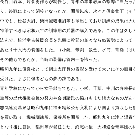
長谷川義幸、片倉勇作らが就任し、青年の軍事教練の指導に当たっ
り、終戦によって閉校となったが、開所以来、次々と優良壮丁（そ
中でも、松谷大尉、柴田誠毅准尉等も輩出しており訓練の成果は大
特筆すべきは昭和八年の訓練用の兵器の購入である。この年は久し
込んで、松浦幸吉後援会長を先頭に幹部の並々ならぬ苦労によって
あたり十六円の装備をした。（小銃、帯剣、飯盒、水筒、背嚢（は
その他もできたが、当時の装備は管内一を誇った。
昭和九年に優良校として網走支庁長の表彰を受けて大いにその面目
受けた。まさに強者どもの夢の跡である。
青年学校になってから女子部もできた。小杉、千葉、中川の各校長
重等の歴代後援会長の努力や会員諸氏の協力もまた絶大なものがあ
志気連別温泉は昭和九年に福田精蔵公が入札により国より買収した
を買い取り、機械訓練所、保養所を開所した。昭和九年に滝ノ湯青
となり後に笹原、稲田等が就任した。終戦の後、大和連合青年団の